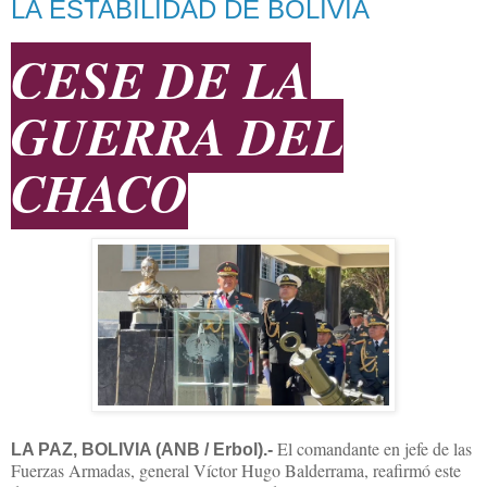
LA ESTABILIDAD DE BOLIVIA
CESE DE LA
GUERRA DEL
CHACO
El comandante en jefe de las
LA PAZ, BOLIVIA (ANB / Erbol).-
Fuerzas Armadas, general Víctor Hugo Balderrama, reafirmó este