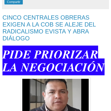
Compartir
CINCO CENTRALES OBRERAS
EXIGEN A LA COB SE ALEJE DEL
RADICALISMO EVISTA Y ABRA
DIÁLOGO
PIDE PRIORIZAR
LA NEGOCIACIÓN