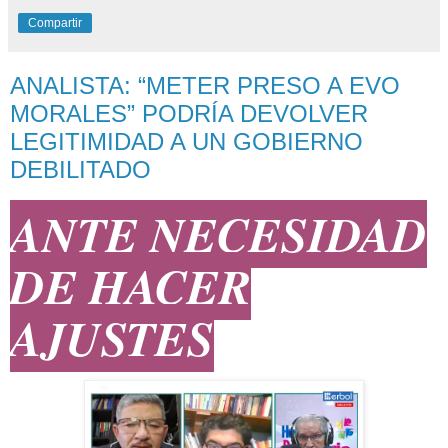
Compartir
ANALISTA: “METER PRESO A EVO
MORALES” PODRÍA DEVOLVER
LEGITIMIDAD A UN GOBIERNO
DEBILITADO
ANTE NECESIDAD
DE HACER
AJUSTES