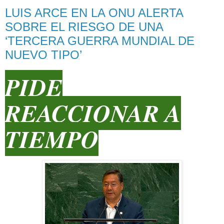
LUIS ARCE EN LA ONU ALERTA
SOBRE EL RIESGO DE UNA
‘TERCERA GUERRA MUNDIAL DE
NUEVO TIPO’
PIDE
REACCIONAR A
TIEMPO